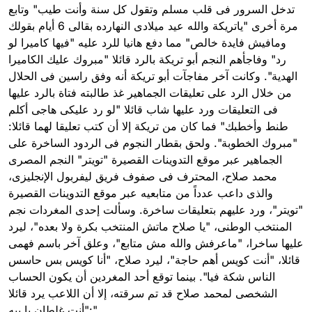
تدخل السرور فى قلب مسلم وتقول كل سنة وأنت طيب" وتابع
مرة أخرى "ياتريكة والله عيد ميلادى النهارده بقالى 6 أيام بقولك
ومافيش فايدة خالص" مما دفع هانيا للرد عليه "فيها كاميرا لو
رد" وفاجأهم النجم أبو تريكة بالرد قائلا "مبروك عليك الكاميرا
الهدية". وكانت آخر مفاجآت أبو تريكة أنه وفق راسين فى الحلال
من خلال الرد على تعليقات الجماهير غذ طالبته فتاة بالرد عليها
فى التعليقات ورد عليها شاب قائلا "لو رد عليكى هاجى أكلم
طنط وأخطبك" فما كان من تريكة إلا أن كتب تعليقا لهما قائلا:
"مبروك الخطوبة". ولحق بقطار النجوم فى الردود الساخرة على
الجماهير عبر موقع التدوينات القصيرة "تويتر" النجم المصرى
محمد صلاح، المحترف فى صفوف فريق ليفربول الإنجليزى،
والذى داعب عدداً من متابعيه عبر موقع التدوينات القصيرة
"تويتر"، ورد عليهم بتعليقات ساخرة. وسألت إحدى المغردات نجم
المنتخب الوطنى، "يا صلاح ماتش المنتخب بكرة ولا بعده"، ليرد
عليها ساخرا، "ماعرفش والله مش متابع"، وعلق آخر باسم فهمى
قائلا، "أنت كويس أهم حاجة"، ليرد صلاح، "أنا كويس بس حاسس
الناس شكة فيا". بينما توقع أحد المغردين أن يكون الحساب
الشخصى لمحمد صلاح قد تم سرقته، إلا أن اللاعب يرد قائلا
:"أنت غلطان يا بيه".