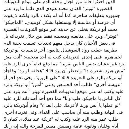
الذين أحدثوا حالة من الجدل وخفة الدم على موقع التدوينات
القصيرة "تويتر" الفنان محمد هنيدى الذى دائما ما يرد على
جمهوره بتعليقات ساخرة، كما أنه لم يكتف بالرد ولكنه لا يفوت
أى فرصة أو مناسبة إلا ويستغلها بشكل كوميدى. "الماجيكو"
محمد أبو تريكة يتخلى عن جديته عبر موقع التدوينات القصيرة
"تويتر"، ويرد على متابعيه ومعجبيه فقط من خلال تغريداته بل
فى بعض الأحيان كان يدخل معهم تحديات اتسمت بخفة الدم
بطريقة جعلت رواد السوشيال يتابعون آخر تدبيسات أبو تريكة
لجماهيره. ففى إحدى التغريدات كتب له أحد معجبيه: "أنت مش
بترد غير عشان تدبس الناس تقريبا" مما دفع فتاة أخرى للرد عليه
"مش هيرد بشعرك دا" واضطر أن يرد قائلا "هحلقه لو رد" وفاجأه
أبو تريكة بالرد على التغريده قائلا "على الزيرو". وفى تحدٍ آخر أو
"تدبيسة أخرى" طالب أحد الجماهير يدعى "أنس" أبو تريكة بالرد
عليه وكتب له على موقع التدوينات القصيرة تويتر "أنت بترد على
كل الناس يا ماجيكو، طب وأنا" مما دفع أحد أصدقائه للرد عليه
"لو عملها يا أنس وربنا لأعزمك على الغداء" وقام أبوتريكة بالرد
فى النهاية وطلب منه أن يحاسب على الغداء. وفى تغريدة أخرى
طلب عمر منه الرد عليه وكتب له "تريكة عيد ميلادى كمان 6
أيام وغلبان وثانوية عامة ومفيش مصدر للفرحة والله إيه رأيك