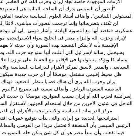
الأزمات الموجودة خاصة تجاه إيران وحزب الله، لأن الخاسر عل
"أتصور أن السيسى يدرك أن الساحة اللبنانية هى المستهدفة،
المسئولين اللبنانيين". وأضاف أستاذ العلوم السياسية بجامعة الق
لن تكتف بتصريحاتها وإنما ترجمت لتصورات مباشرة، لافتًا 
عسكرية، فتقصد أنها مع التسوية الهادئة. وأشار فهمى، إلى أن مو
لإيران وحزب الله والتزام مصر فى الخليج سواء الاستراتيجى، 
الإقليمية بأنه لا يمكن التصعيد بهذه الصورة وأن حديثه لا يفه
وسيحمل رسالة لإسرائيل التى أعلنت أنها ستواجه حزب الله. وش
متماسكا ويؤكد مسئوليتها فى الإقليم مع الحفاظ على توازن العلاق
السياسى، والمدير الأسبق لمركز الأهرام للدراسات السياسية والاست
ظل محيط إقليمى مشتعل، موضحًا أن أى حرب جديدة سيكون له
إيران وحزب الله يرى أن هناك قضايا تنتظر التصعيد، فهناك
العاصمة السعوديةالرياض. وأضاف سعيد، فى تصريح لـ"اليوم ا
إسرائيلية لحزب الله أو إيران بسبب الصواريخ، موضحًا أن حديث الر
التدخل فى شئون الآخرين من خلال استخدام الحوثيين لاستفزاز ال
مركز الدراسات السياسية والاستراتيجية بالأهرام، إن ال
استراتيجيها الجديدة مع إيران، والتى بدأت بتوقيع عقوبات اقت
الرئيس السيسى بأن المنطقة لا تحتمل مزيدًا من الفوضى والمعاناة،
فيما تفعله، وأن مبدأ مصر هو أن كل شئ يمكن حله بالتسويات 