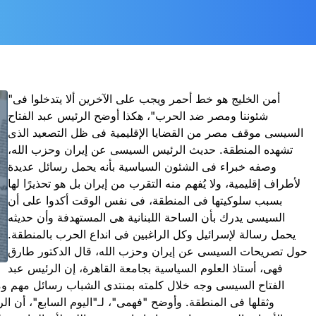
"أمن الخليج هو خط أحمر ويجب على الآخرين ألا يتدخلوا فى
شئوننا ومصر ضد الحرب"، هكذا أوضح الرئيس عبد الفتاح
السيسى موقف مصر من القضايا الإقليمية فى ظل التصعيد الذى
تشهده المنطقة. حديث الرئيس السيسى عن إيران وحزب الله،
وصفه خبراء فى الشئون السياسية بأنه يحمل رسائل عديدة
لأطراف إقليمية، ولا يُفهم منه التقرب من إيران بل هو تحذيرًا لها
بسبب سلوكيتها فى المنطقة، فى نفس الوقت أكدوا على أن
السيسى يدرك بأن الساحة اللبنانية هى المستهدفة وأن حديثه
يحمل رسالة لإسرائيل وكل الراغبين فى انداع الحرب بالمنطقة.
حول تصريحات السيسى عن إيران وحزب الله، قال الدكتور طارق
فهى، أستاذ العلوم السياسية بجامعة القاهرة، إن الرئيس عبد
الفتاح السيسى وجه خلال كلمته بمنتدى الشباب رسائل مهم وم
وثقلها فى المنطقة. وأوضح "فهمى"، لـ"اليوم السابع"، أ