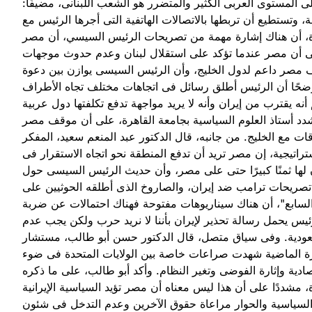
ى المستوى العربى الكثير والمتضرر هو الشعب اللبنانى، مضيفًا:
 وتستطيع أن تربطها بالاتصالات الهاتفية التى أجرها الرئيس مع
اهرة، أن هناك إشارة مهمة من تصريحات الرئيس السيسي، أن مصر
إلى أن مصر عندما تؤكد على استقلال لبنان وعدم حدوث موجهات
قف مصر داعم لدول الخليج، وأن الرئيس السيسى يوازن بين دعوة
موضحًا أن الرئيس أطلق رسائل فى اتجاهات مختلف تجاه الأطراف
م أنه يقترب من إيران وأنه لا يريد مواجهة تدفع تكلفتها دول عربية
دد أستاذ العلوم السياسية بجامعة القاهرة، على أن موقف مصر
ات مع الخليج. من جانبه، قال الدكتور عبد المنعم سعيد، المفكر
راتيجية، إن مصر تريد أن تدفع المنطقة نحو اتجاه الاستقرار فى
ا ثمنًا كبيرًا حتى على مصر، وأن حديث الرئيس السيسى حول
 تصريحات ترامب ضد إيران، والصاروخ الذى أطلقه الحوثيين على
لسابع"، أن هناك سيناريوهات مفتوحة فهناك احتمالات عن ضربة
ئيس يحمل رسالة تحذير لإيران بأننا لا نريد حرب ولكن يجب عدم
سعودية. وفى سياق متصل، قال الدكتور حسن أبو طالب، مستشار
فترة الماضية شهدت صراعات خاصة بين الولايات المتحدة فى ضوء
صادية وإثارة الفوضى وتغير النظام. وأكد أبو طالب، على ما ذكره
 مشددًا على أن هذا ليس معناه أن مصر تؤيد السياسية الإيرانية
السياسية والحوار مراعاة حقوق الآخرين وعدم التدخل فى شئون