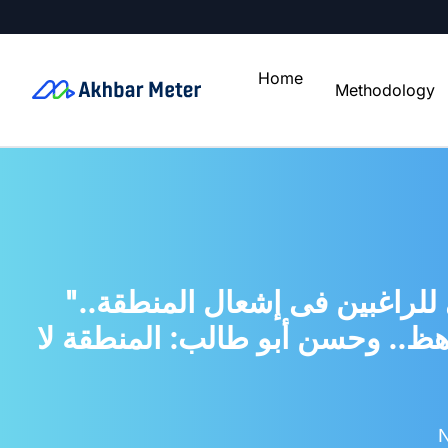
Home
Methodology
"لا نريد حربا.. وأمن الخليج خط أحمر".. خبراء يحللون رسائل السيسىي للراغبين فى إشعال المنطقة..
هظ.. وحسن أبو طالب: المنطقة لا
N