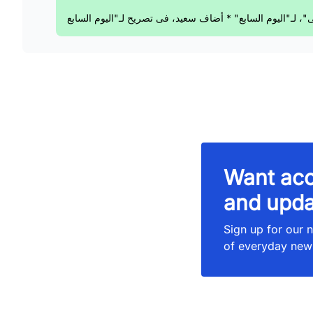
Want acc
and upda
Sign up for our n
of everyday new