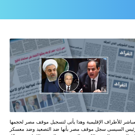
باشر للأطراف الإقليمية وهذا يأتى لتسجيل موقف مصر لحجمها
ن الرئيس السيسى سجل موقف مصر بأنها ضد التصعيد وضد معسكر