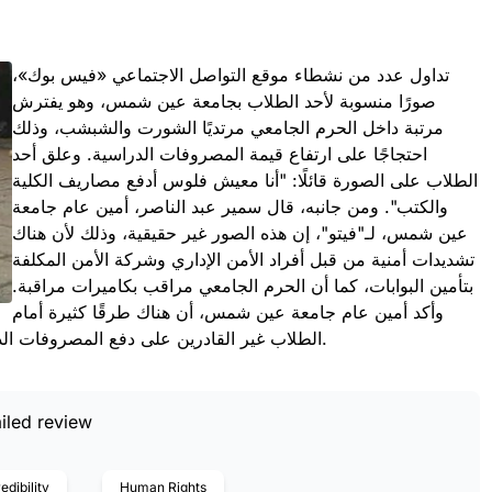
تداول عدد من نشطاء موقع التواصل الاجتماعي «فيس بوك»،
صورًا منسوبة لأحد الطلاب بجامعة عين شمس، وهو يفترش
مرتبة داخل الحرم الجامعي مرتديًا الشورت والشبشب، وذلك
احتجاجًا على ارتفاع قيمة المصروفات الدراسية. وعلق أحد
الطلاب على الصورة قائلًا: "أنا معيش فلوس أدفع مصاريف الكلية
والكتب". ومن جانبه، قال سمير عبد الناصر، أمين عام جامعة
عين شمس، لـ"فيتو"، إن هذه الصور غير حقيقية، وذلك لأن هناك
تشديدات أمنية من قبل أفراد الأمن الإداري وشركة الأمن المكلفة
بتأمين البوابات، كما أن الحرم الجامعي مراقب بكاميرات مراقبة.
وأكد أمين عام جامعة عين شمس، أن هناك طرقًا كثيرة أمام
الطلاب غير القادرين على دفع المصروفات الدراسية لإعفائهم غير هذه الطريقة، والتي يتحملها صندوق التكافل.
iled review
edibility
Human Rights