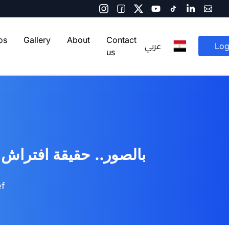
os
Gallery
About
Contact
عربي
Log
us
بالصور.. حقيقة افتر)
ef