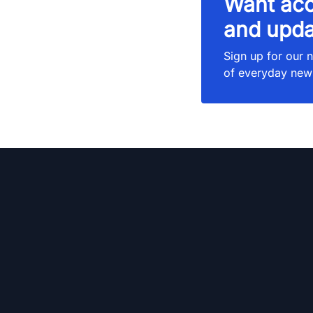
Want acc
and upda
Sign up for our n
of everyday new