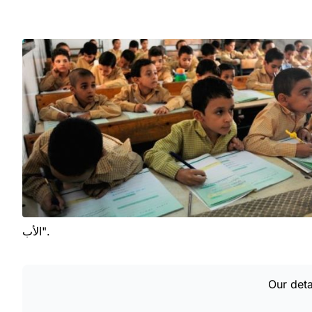
الأب".
Our deta