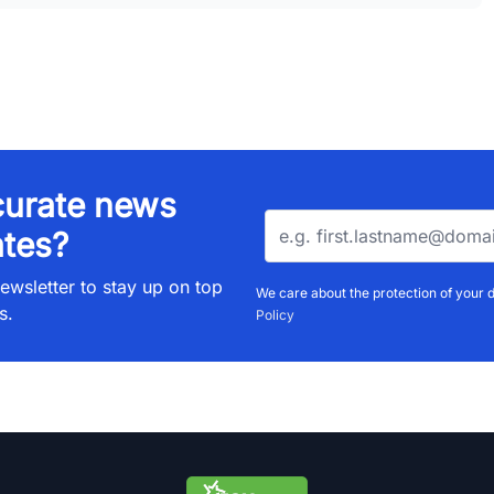
urate news
tes?
ewsletter to stay up on top
We care about the protection of your 
s.
Policy