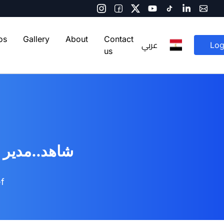
os
Gallery
About
Contact
عربي
Log
us
شاهد..مدير )
f