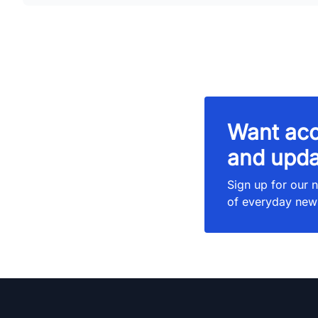
Want acc
and upda
Sign up for our n
of everyday new