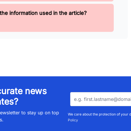
the information used in the article?
urate news
tes?
ewsletter to stay up on top
We care about the protection of your 
s.
Policy