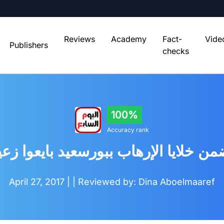
Reviews
Academy
Fact-
Vide
Publishers
checks
100%
Accuracy rank
April 27, 2017 |
| Reviewed by: Dina Aboelmaaref