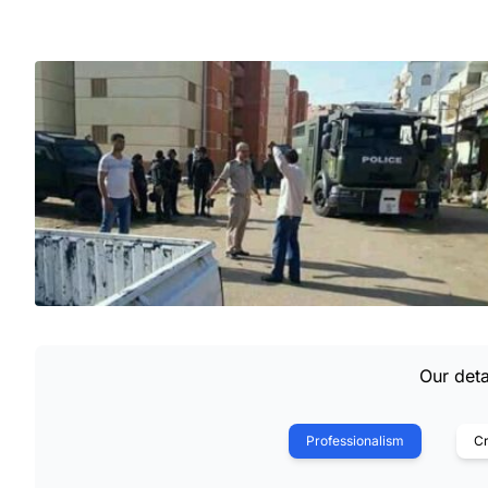
Our deta
Professionalism
Cr