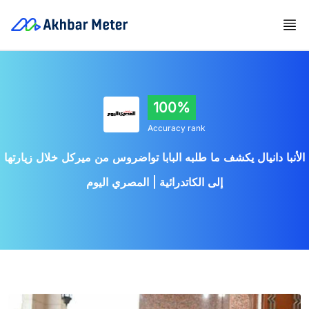
100%
Accuracy rank
الأنبا دانيال يكشف ما طلبه البابا تواضروس من ميركل خلال زيارتها
إلى الكاتدرائية | المصري اليوم