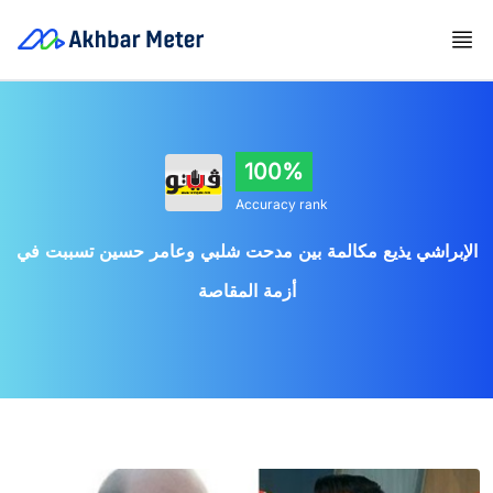
100%
Accuracy rank
الإبراشي يذيع مكالمة بين مدحت شلبي وعامر حسين تسببت في
أزمة المقاصة