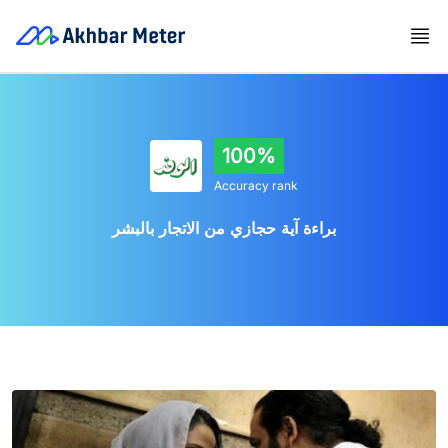
100%
Accuracy rank
براءة آية حجازي من الاتجار بالبشر