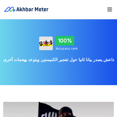
100%
Accuracy rank
داعش يصدر بيانا ثانيا حول تفجير الكنيستين ويتوعد بهجمات أخرى