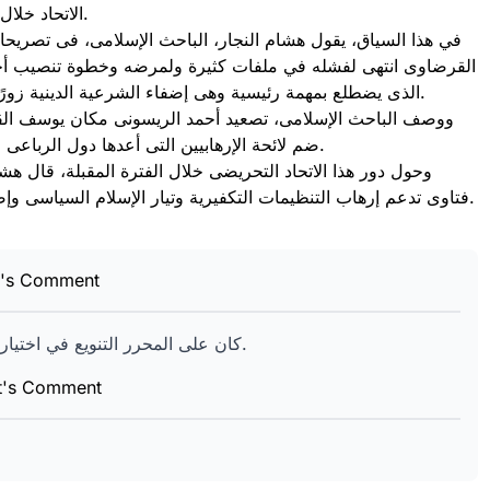
الاتحاد خلال الفترة الماضية على تنفيذ أهدافه التحريضية التى أوكلته قطر بها.
في هذا السياق، يقول هشام النجار، الباحث الإسلامى، فى تصريحات 
القرضاوى انتهى لفشله في ملفات كثيرة ولمرضه وخطوة تنصيب أحم
الذى يضطلع بمهمة رئيسية وهى إضفاء الشرعية الدينية زورًا على ما ترتكبه قطر وتركيا من جرائم إرهابية فى الدول العربية.
ووصف الباحث الإسلامى، تصعيد أحمد الريسونى مكان يوسف القر
ضم لائحة الإرهابيين التى أعدها دول الرباعى العربى الداعى لمكافحة الإرهاب، وكلاهما يتلقى التمويل من قطر.
فتاوى تدعم إرهاب التنظيمات التكفيرية وتيار الإسلام السياسى وإضفاء القداسة على أردوغان والترويج لمشروع الخلافة الأردوغانية.
r's Comment
كان على المحرر التنويع في اختيار الخبراء لابداء آراءهم حول الانتخابات الأخيرة لعلماء المسلمين.
st's Comment