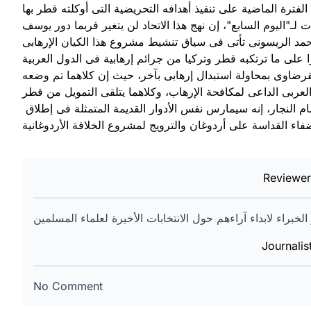
لـ"اليوم السابع"، إن نهج هذا الاتحاد لن يتغير فربما دور يوسف
د الريسونى تأتى فى سياق تنشيط مشروع هذا الكيان الإرهابى
ضاوى بمحاولة استبدال إرهابى بآخر، حيث إن كلاهما تم وضعه
وحول دور هذا الاتحاد التحريضى خلال الفترة المقبلة، قال هشام النجار، إنه سيمارس نفس الأدوار القديمة المتمثلة فى إطلاق
Reviewe
Journali
No Comment