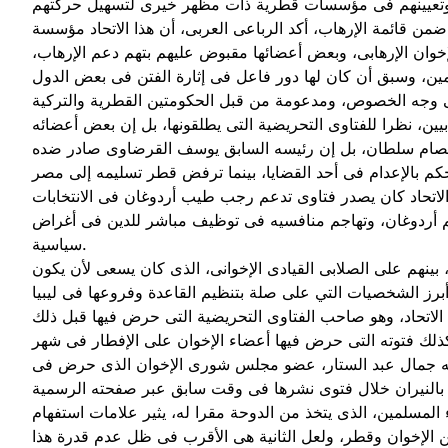
ضمن قائمة الإرهاب، أكد الرباعى العربى، أن هذا الاتحاد مؤسسة
 جماعة الإخوان الإرهابى، وبعض أعضائها مقبوض عليهم بتهم دعم الإرهاب،
ن، وسبق أن كان لها دور فاعل فى إثارة الفتن فى بعض الدول
يين، نظرا للفتاوى التحريضية التى يطلقونها، بل إن بعض أعضائه
صام سلطان، بل إن رئيسه السابق يوسف القرضاوى صادر ضده
 الاتحاد كان يصدر فتاوى تدعم رجب طيب أردوغان فى الانتخابات
عم أردوغان، وتهاجم منافسيه فى توظيف مباشر للدين فى أغراض
سياسية.
 بينهم على الصلابى القيادى الإخوانى، الذى كان يسعى لأن يكون
 الاتحاد، وهو صاحب الفتاوى التحريضية التى حرض فيها قبل ذلك
كذلك فتوته التى حرض فيها أعضاء الإخوان على الإفطار فى شهر
ئه جمال عبد الستار، عضو مجلس شورى الإخوان الذى حرض فى
مسلمين، الذى يتخذ من الدوحة مقرا له، يثير علامات استفهام
 من الإخوان وقطر، ولعل الثانية هى الأقرب فى ظل عدم قدرة هذا