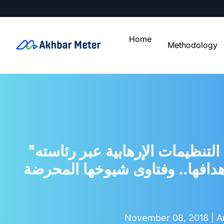
Home
Methodology
"استبدال إرهابى بآخر".. الريسونى ينفذ خطة أنقرة والدوحة فى شرعنة التنظيمات الإرهابية عبر رئاسته
دافها.. وفتاوى شيوخها المحرضة
November 08, 2018 |