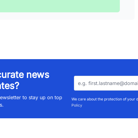
urate news
tes?
ewsletter to stay up on top
We care about the protection of your 
s.
Policy