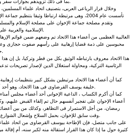
بما فى ذلك تزويدهم بجوازات سفر وتعيينهم فى مؤسسات قطرية ذات مظهر خيرى لتسهيل حركتهم.
وخلال قرار الرباعى العربى، بتصنيف اتحاد علماء المسلمين، 
تأسست عام 2004، وهى مرتبطة ارتباطا وثيقا بتنظيم
وتقدم مصلحة جماعة الإخوان على مصلحة الإسلام والمسلمي
الإسلامية والعربية على وجه الخصوص، ومدعومة من قبل الحكومتين القطرية والتركية.
الغالبية العظمى من أعضاء هذا الاتحاد تم وضعهم ضمن قوائم الإرهاب
محبوسين على ذمة قضايا إرهابية على رأسهم صفوت حجازى وع
حكم بالإعدام فى أحد القضايا، بينما ترفض قطر تسليمه إلى مصر.
هذا الاتحاد معروف بارتباطه الوثيق بكل من قطر وتركيا، بل إن هذا
الرئاسية التركية، ومحاولة استغلال الدين لإصدار تصريحات تد
كما أن أعضاء هذا الاتحاد مرتبطين بشكل كبير بتنظيمات إرهابية،
خليفة يوسف القرضاوى فى هذا الاتحاد، وهو أحد أبرز الشخصيات التي على صلة بتنظيم القاعدة وفروعها فى ليبيا.
كما أن أكرم الكساب ، الداعية الإخوانى أحد أعضاء مجلس أمناء
أعضاء الإخوان على تفجير أنفسهم حال تم إلقاء القبض عليهم، و
رمضان، من أجل الاستمرار فى التظاهر، وكذلك من بين أعضا
وقت سابق للإخوان، بحمل السلاح وإشعال الشوارع بالنيران خلال فتوى نشرها فى وقت سابق عبر صفحته الرسمية.
على جانب متصل، فإن الإطاحة بيوسف القرضاوى من اتحاد علماء ال
كثيرة حول ما إذا كان هذا القرار استقالة منه لكبر سنه، أم إقالة