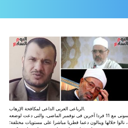
الرباعى العربى الداعى لمكافحة الإرهاب.
ضمن لائحة الاتهامات التى وجهها دول الرباعى العربى لأحمد الريسونى مع 11 فردا آخرين فى نوفمبر الماضى، والتى دعت لوضعه
فذوا عمليات إرهابية مختلفة، نالوا خلالها وينالون دعما قطريا مباشرا على مستويات مختلفة؛