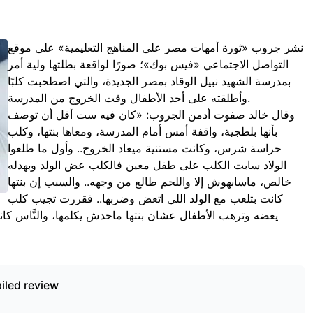
نشر جروب «ثورة أمهات مصر على المناهج التعليمية» على موقع
التواصل الاجتماعي «فيس بوك»؛ صورًا لواقعة بطلتها ولية أمر
بمدرسة الشهيد نبيل الوقاد بمصر الجديدة، والتي اصطحبت كلبًا
وأطلقته على أحد الأطفال وقت الخروج من المدرسة.
وقال خالد صفوت أدمن الجروب: «كان فيه ست أقل أن توصف
بأنها بلطجية، واقفة أمس أمام المدرسة، ومعاها بنتها، وكلب
حراسة شرس، وكانت مستنية ميعاد الخروج.. وأول ما طلعوا
الولاد سابت الكلب على طفل معين فالكلب عض الولد وبهدله
خالص، ماسابهوش إلا واللحم طالع من وجهه.. والسبب إن بنتها
كانت بتلعب مع الولد اللي اتعض وضربها.. فقررت تجيب كلب
يعضه وترهب الأطفال عشان بنتها ماحدش يكلمها، والنَّاس كانت
iled review