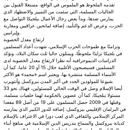
تقدمه الملحوظ هو الملموس في الواقع، مستغلا القبول بين
الجاليات المسلمة، التي سئمت من التمييز والاضطهاد الذي
يمارس ضدها، وبدأ بعض رجال الأعمال ببلجيكا التواصل مع
الحزب، وعرض الدعم والتأييد، إضافة لمانحين عراقيين ومغاربة
وإيرانيين.
ارتفاع معدل الخصوبة
وتزامنًا مع طموحات الحزب الإسلامي، شهدت أعداد المسلمين
في بلجيكا تزايدًا ملحوظًا، ويمثلون حاليا ثلث سكان البلاد، وتؤكد
الدراسات الديموجرافية أنه نظرا لارتفاع معدل الخصوبة لدى
المسلمين فسيصبحون الأغلبية خلال 15 أو 20 عاما، كما أن
الأسماء المسلمة منتشرة بها، ويعتبر اسم «محمد» هو الأكثر
شيوعا للمولودين الجدد في أكبر المدن ببروكسل وأنتويرب.
أيضا الإسلام وصل في الوقت الحالي للمسئولين، فهناك نحو 33
مسئولا ببلجيكا، كما أن عضوين بالحكومة لهما خلفيات مسلمة،
وقبلها في 2009 حصل المسلمون على 19 من أصل 89 مقعدا
في البرلمان الإقليمي ببروكسل، إضافة للدور الكبير الذي يمارسه
المركز الإسلامي والثقافي الذي لعب دورا في الاعتراف بالإسلام
كديانة ببروكسل والسماح بتدريس الدين الإسلامية في مناهج أبناء