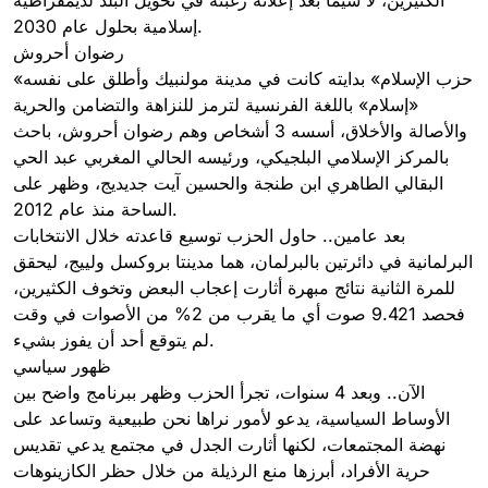
الكثيرين، لا سيما بعد إعلانه رغبته في تحويل البلد لديمقراطية
إسلامية بحلول عام 2030.
رضوان أحروش
«حزب الإسلام» بدايته كانت في مدينة مولنبيك وأطلق على نفسه
«إسلام» باللغة الفرنسية لترمز للنزاهة والتضامن والحرية
والأصالة والأخلاق، أسسه 3 أشخاص وهم رضوان أحروش، باحث
بالمركز الإسلامي البلجيكي، ورئيسه الحالي المغربي عبد الحي
البقالي الطاهري ابن طنجة والحسين آيت جديديج، وظهر على
الساحة منذ عام 2012.
بعد عامين.. حاول الحزب توسيع قاعدته خلال الانتخابات
البرلمانية في دائرتين بالبرلمان، هما مدينتا بروكسل ولييج، ليحقق
للمرة الثانية نتائج مبهرة أثارت إعجاب البعض وتخوف الكثيرين،
فحصد 9.421 صوت أي ما يقرب من 2% من الأصوات في وقت
لم يتوقع أحد أن يفوز بشيء.
ظهور سياسي
الآن.. وبعد 4 سنوات، تجرأ الحزب وظهر ببرنامج واضح بين
الأوساط السياسية، يدعو لأمور نراها نحن طبيعية وتساعد على
نهضة المجتمعات، لكنها أثارت الجدل في مجتمع يدعي تقديس
حرية الأفراد، أبرزها منع الرذيلة من خلال حظر الكازينوهات