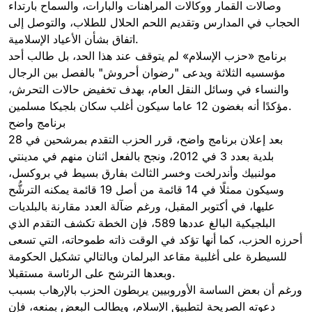
وصالات القمار ووكالات المراهنات والبارات، والسماح بارتداء
الحجاب في المدارس وتقديم اللحم الحلال للطلاب، والتوصل إلى
اتفاق بشأن الأعياد الإسلامية.
برنامج «حزب الإسلام» لم يتوقف عند هذا الحد، بل طالب أحد
مؤسسيه الثلاثة ويدعى "رضوان أحروش" بالفصل بين الرجال
والنساء في وسائل النقل العام، بهدف تخفيض حالات التحرش،
مؤكدًا أنه بغضون 12 عاما سيكون أغلب سكان بلجيكا مسلمين.
برنامج واضح
بعد إعلان برنامج واضح، قرر الحزب التقدم بمرشحين في 28
بلدية بعدد 3 في 2012، ونجح بالفعل اثنان منهم في مدينتي
مولنبيك وأندرلخت وخسر الثالث بفارق بسيط في بروكسل،
وسيكون ممثلًا في 14 قائمة من أصل 19 قائمة يمكنه الترشُّح
عليها، في أكتوبر المقبل، ورغم ضآلة العدد مقارنة بالبلديات
البلجيكية البالغ عددها 589، فإن الخطة تكشف التقدم الذي
أحرزه الحزب، كما أنها تؤكد في الوقت ذاته طموحاته، التي تسعى
للسيطرة على أغلبية مقاعد البرلمان وبالتالي تشكيل الحكومة
وبعدها الترشح على الرئاسة مستقبلا.
ورغم أن بعض الساسة الأوروبيين يربطون الحزب بالإرهاب بسبب
دعوته الصريحة لتطبيق الإسلام، ويطالب البعض بمنعه، فإن