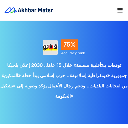
75%
Accuracy rank
توقعات بـ«أغلبية مسلمة» خلال 15 عامًا.. 2030 إعلان بلجيكا
جمهورية «ديمقراطية إسلامية».. حزب إسلامي يبدأ خطة «التمكين»
من انتخابات البلديات.. ودعم رجال الأعمال يؤكد وصوله إلى «تشكيل
الحكومة»