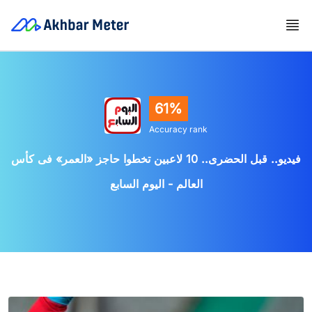
61%
Accuracy rank
فيديو.. قبل الحضرى.. 10 لاعبين تخطوا حاجز «العمر» فى كأس
العالم - اليوم السابع