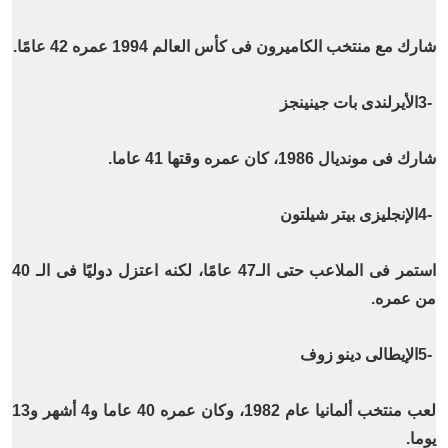
شارك مع منتخب الكاميرون فى كأس العالم 1994 عمره 42 عامًا
.
3-
الأيرلندى بات جينينجز
شارك فى مونديال 1986، كان عمره وقتها 41 عاما
.
4-
الإنجليزى بيتر شيلتون
استمر فى الملاعب حتى الـ47 عامًا، لكنه اعتزل دوليًا فى الـ 40
من عمره
.
5-
الإيطالى دينو زوف
لعب منتخب ألمانيا عام 1982، وكان عمره 40 عاما و4 أشهر و13
يوما
.