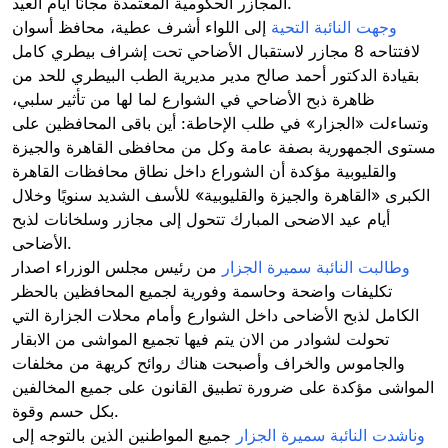
المجازر الحكومية المعتمدة مجانًا أيام العيد.
وجهت النائبة التحية
إلى اللواء أشرف عطية، محافظ أسوان
لافتتاحه 8 مجازر لاستقبال الأضاحي تحت إشراف بيطري كامل
بقيادة الدكتور أحمد صالح مدير مديرية الطب البيطري للحد من
ظاهرة ذبح الأضاحي في الشوارع لما لها من تأثير سلبي،
وتساءلت «الجزار» في طلب الإحاطة: أين باقى المحافظين على
مستوى الجمهورية بصفة عامة وكل من محافظى القاهرة والجيزة
والقليوبية مؤكدة أن الشوراع داخل نطاق محافظات القاهرة
الكبرى «القاهرة والجيزة والقليوبية» للأسف الشديد سنويًا وخلال
أيام عيد الاضحى المبارك تتحول إلى مجازر وسلخانات لذبح
الأضاحى.
وطالبت النائبة سميرة الجزار
من رئيس مجلس الوزراء اصدار
تكليفات واضحة وحاسمة وفورية لجميع المحافظين بالحظر
الكامل لذبح الأضاحى داخل الشوارع وأمام محلات الجزارة التي
تحولت لشوادر من الان يتم فيها تجميع المواشى من الابقار
والجاموس والخراف وأصبحت هناك روائح كريهة من مخلفات
المواشى مؤكدة على ضرورة تطبيق القانون على جميع المخالفين
بكل حسم وقوة.
وناشدت النائبة سميرة الجزار
جميع المواطنين الذين بالتوجه إلى