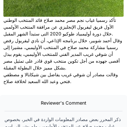
تأكد رسميا غياب نجم مصر محمد صلاح قائد المنتخب الوطني
الأول فريق ليفربول الإنجليزي عن مرافقة المنتخب الأولمبي
خلال دورة أوليمبياد طوكيو 2020 التى ستبدأ الشهر المقبل.
وقال أحمد شوبير، خلال برنامجه الإذاعي، أن نادي ليفربول رفض
رسميا مشاركة محمد صلاح في المنتخب الأوليمبي، مشيرا إلى
أن شوقي غريب المدير الفني للمنتخب الأوليمبي، يقوم ببذل
أقصى جهوده من أجل تكوين منتخب قوي قادر على تمثيل مصر
بشكل مميز خلال البطولة المقبلة.
وقالت مصادر أن شوقي غريب يفاضل بين شيكابالا و مصطفي
فتحي وعبد الله السعيد لخلافة صلاح.
Reviewer's Comment
ذكر المحرر بعض مصادر المعلومات الواردة في الخبر، بخصوص
غياب محمد صلاح عن المنتخب الأوليمبي، ولم يشر إلى اسم