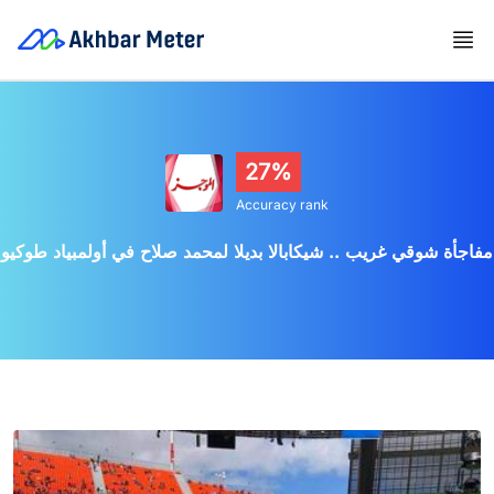
27%
Accuracy rank
مفاجأة شوقي غريب .. شيكابالا بديلا لمحمد صلاح في أولمبياد طوكيو