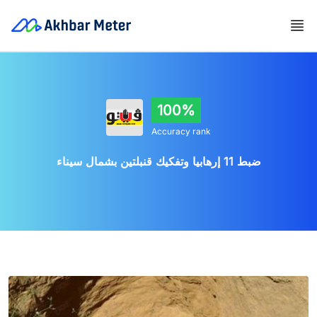
100%
Accuracy rank
ضبط 11 إرهابيا وتفكيك قنبلتين بشمال سيناء