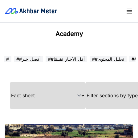
Academy
##تحليل_المحتوى
##أقل_الأخبار_تقييمًا
##أفضل_خبر
#