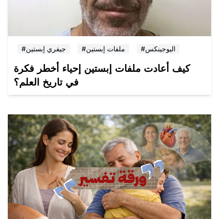
#اليوجينكس
#ملفات إبستين
#جيفري إبستين
كيف أعادت ملفات إبستين إحياء أخطر فكرة
في تاريخ العلم؟