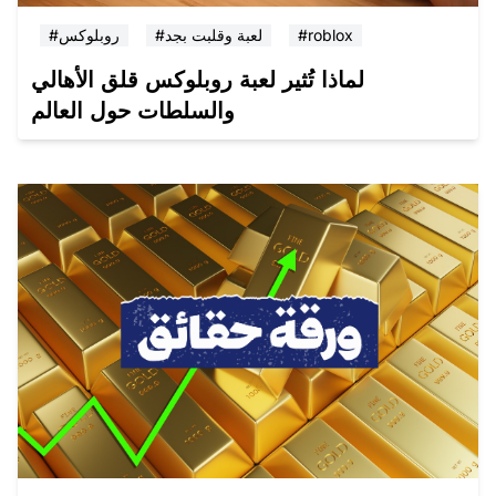
#roblox
#لعبة وقلبت بجد
#روبلوكس
لماذا تُثير لعبة روبلوكس قلق الأهالي
والسلطات حول العالم