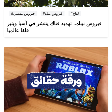
#لقاح
#فيروس نيباه
#فيروس تنفسي
فيروس نيباه.. تهديد فتاك ينتشر في آسيا ويثير
قلقا عالميا