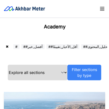
Academy
##تحليل_المحتوى
##أقل_الأخبار_تقييمًا
##أفضل_خبر
#
Filter sections
by type