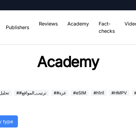
Reviews
Academy
Fact-
Vide
Publishers
checks
Academy
#HMPV
#h1n1
#eSIM
##غزة
##ترتيب_المواقع
##تحلي
y type