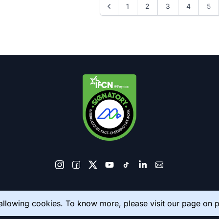
1
2
3
4
5
© 2026 AkhbarMeter. All Rights Reserved
 allowing cookies. To know more, please visit our page on
p