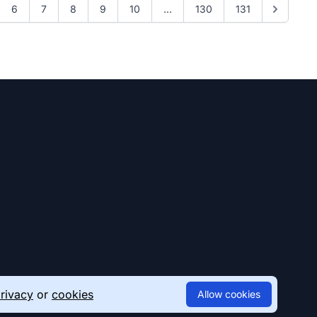
6
7
8
9
10
...
130
131
rivacy
or
cookies
Allow cookies