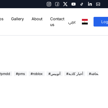
os
Gallery
About
Contact
عربي
Log
us
 في الصحافة
#أخبار كاذبة
#أتوبيس
#roblox
#pms
#pmdd