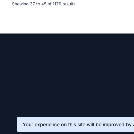
Showing
37
to
45
of
1176
results
Your experience on this site will be improved by