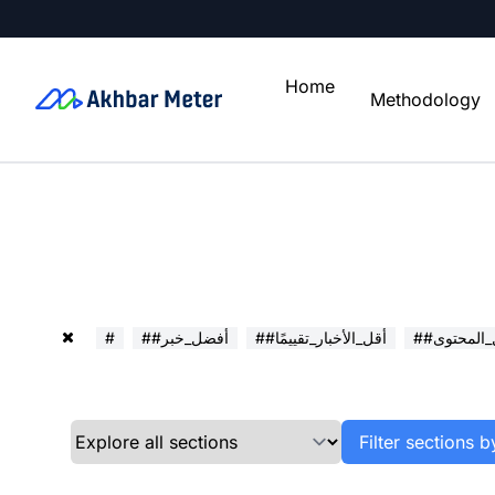
Home
Methodology
ل_المحتوى
##أقل_الأخبار_تقييمًا
##أفضل_خبر
#
Filter sections b