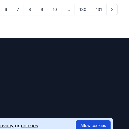
6
7
8
9
10
...
130
131
rivacy
or
cookies
Allow cookies