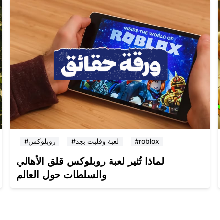
#roblox
#لعبة وقلبت بجد
#روبلوكس
لماذا تُثير لعبة روبلوكس قلق الأهالي
والسلطات حول العالم