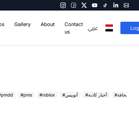
os
Gallery
About
Contact
عربي
Log
us
 في الصحافة
#أخبار كاذبة
#أتوبيس
#roblox
#pms
#pmdd