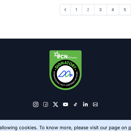
1
2
3
4
5
© 2026 AkhbarMeter. All Rights Reserved
 allowing cookies. To know more, please visit our page on
p