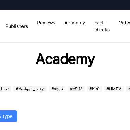
Reviews
Academy
Fact-
Vide
Publishers
checks
Academy
#HMPV
#h1n1
#eSIM
##غزة
##ترتيب_المواقع
##تحلي
y type