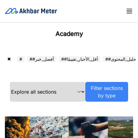
Academy
##تحليل_المحتوى
##أقل_الأخبار_تقييمًا
##أفضل_خبر
#
Filter sections
by type