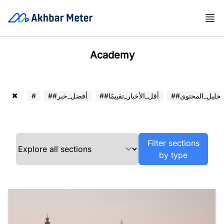
Academy
##تحليل_المحتوى
##أقل_الأخبار_تقييمًا
##أفضل_خبر
#
Filter sections
by type