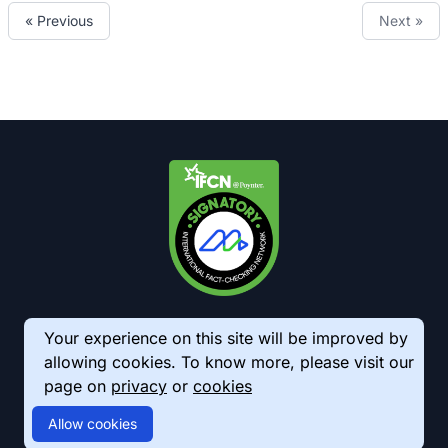
« Previous
Next »
Your experience on this site will be improved by
allowing cookies. To know more, please visit our
page on
privacy
or
cookies
© 2026 AkhbarMeter. All Rights Reserved
Allow cookies