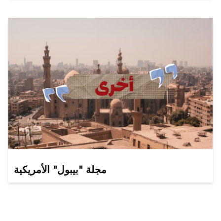
مجلة "بيبول" الأمريكية