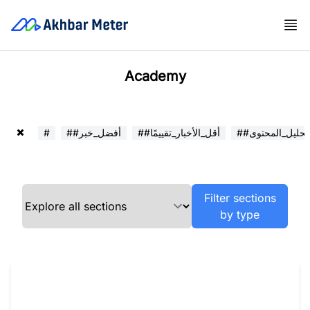
Academy
##تحليل_المحتوى
##أقل_الأخبار_تقييمًا
##أفضل_خبر
#
Filter sections
by type