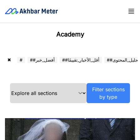
Academy
##تحليل_المحتوى
##أقل_الأخبار_تقييمًا
##أفضل_خبر
#
Filter sections
by type