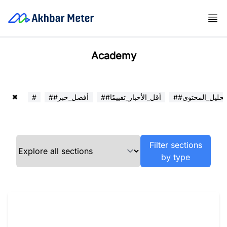
Academy
##تحليل_المحتوى
##أقل_الأخبار_تقييمًا
##أفضل_خبر
#
Filter sections
by type