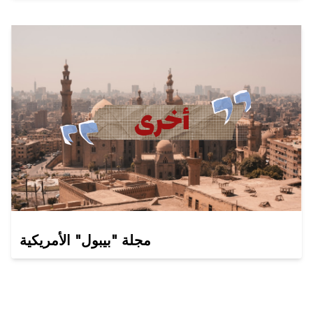
مجلة "بيبول" الأمريكية