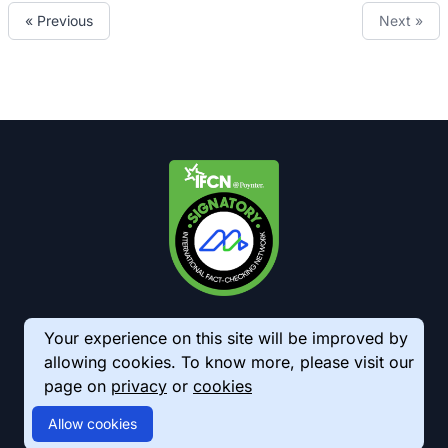
« Previous
Next »
Your experience on this site will be improved by
allowing cookies. To know more, please visit our
page on
privacy
or
cookies
© 2026 AkhbarMeter. All Rights Reserved
Allow cookies