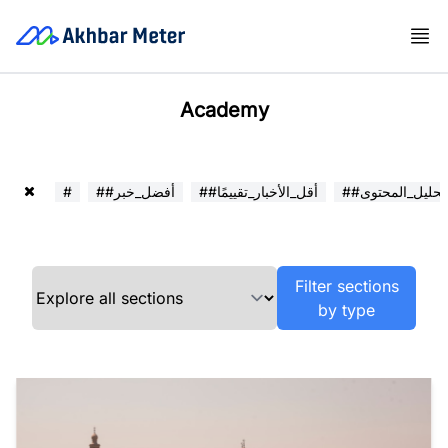
Academy
##تحليل_المحتوى
##أقل_الأخبار_تقييمًا
##أفضل_خبر
#
Filter sections
by type