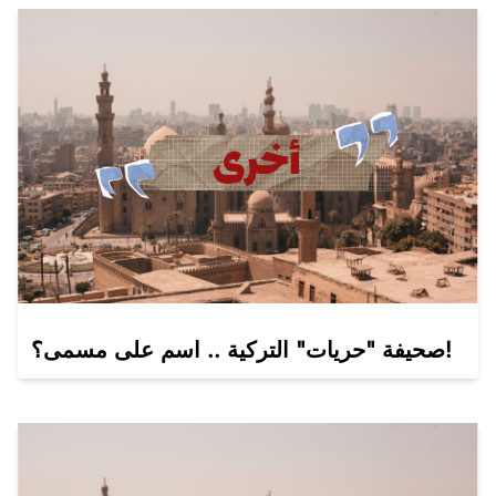
صحيفة "حريات" التركية .. اسم على مسمى؟َ!