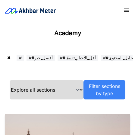
Academy
##تحليل_المحتوى
##أقل_الأخبار_تقييمًا
##أفضل_خبر
#
Filter sections
by type