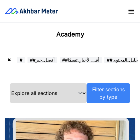
Academy
##تحليل_المحتوى
##أقل_الأخبار_تقييمًا
##أفضل_خبر
#
Filter sections
by type