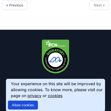
« Previous
Next »
Your experience on this site will be improved by
allowing cookies. To know more, please visit our
page on
privacy
or
cookies
© 2026 AkhbarMeter. All Rights Reserved
Allow cookies