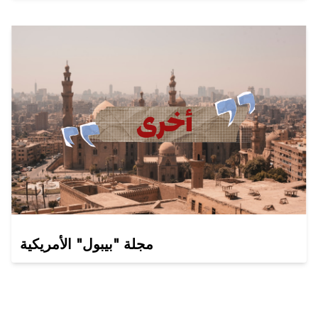
مجلة "بيبول" الأمريكية