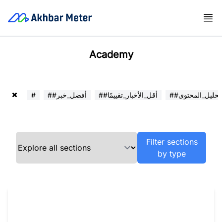
Academy
##تحليل_المحتوى
##أقل_الأخبار_تقييمًا
##أفضل_خبر
#
Filter sections
by type