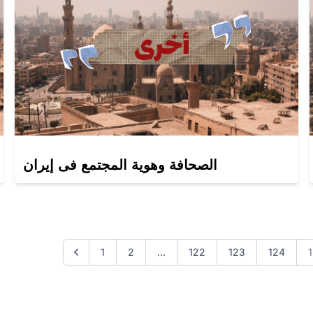
الصحافة وهوية المجتمع فى إيران
1
2
...
122
123
124