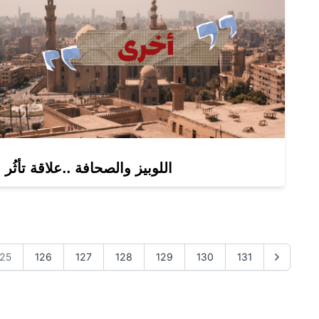
اللوبيز والصحافة ..علاقة تأثُر
125
126
127
128
129
130
131