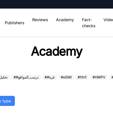
Reviews
Academy
Fact-
Vide
Publishers
checks
Academy
#HMPV
#h1n1
#eSIM
##غزة
##ترتيب_المواقع
##تحلي
y type