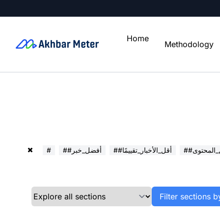
Home
Methodology
ل_المحتوى
##أقل_الأخبار_تقييمًا
##أفضل_خبر
#
Filter sections b