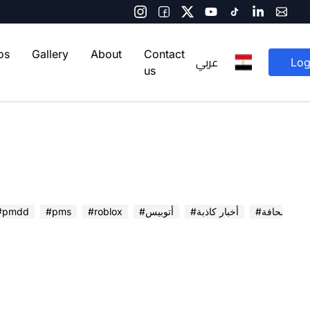
os
Gallery
About
Contact
عربي
Log
us
 في الصحافة
#أخبار كاذبة
#أتوبيس
#roblox
#pms
#pmdd