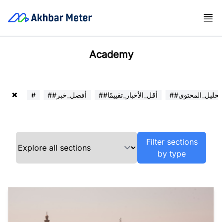
Academy
##تحليل_المحتوى
##أقل_الأخبار_تقييمًا
##أفضل_خبر
#
Filter sections
by type