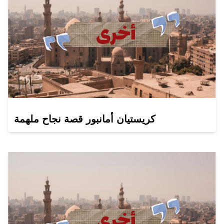
كريستيان أمانبور قصة نجاح ملهمة