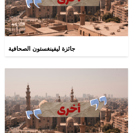
جائزة ليفينغستون الصحافية