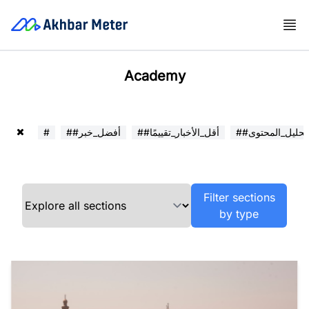
Academy
##تحليل_المحتوى
##أقل_الأخبار_تقييمًا
##أفضل_خبر
#
Filter sections
by type