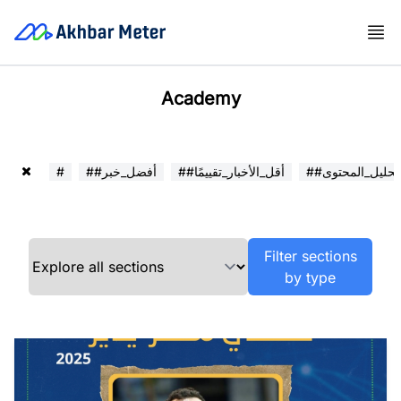
Academy
##تحليل_المحتوى
##أقل_الأخبار_تقييمًا
##أفضل_خبر
#
Filter sections
by type