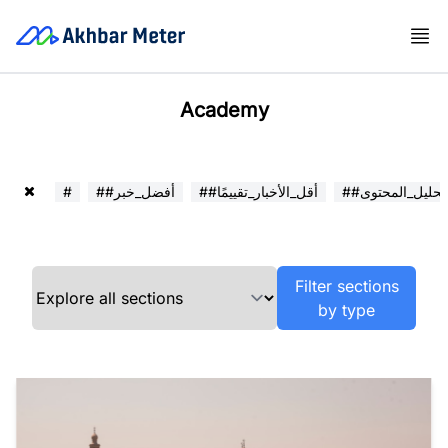
Academy
##تحليل_المحتوى
##أقل_الأخبار_تقييمًا
##أفضل_خبر
#
Filter sections
by type