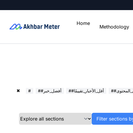
Home
Methodology
ل_المحتوى
##أقل_الأخبار_تقييمًا
##أفضل_خبر
#
Filter sections b