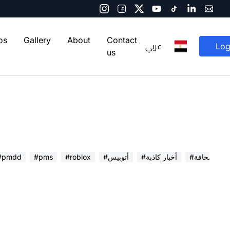
os
Gallery
About
Contact
عربي
Log
us
 في الصحافة
#أخبار كاذبة
#أتوبيس
#roblox
#pms
#pmdd