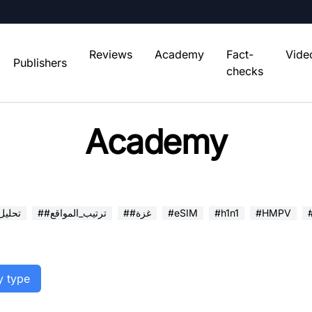
Reviews
Academy
Fact-
Vide
Publishers
checks
Academy
#HMPV
#h1n1
#eSIM
##غزة
##ترتيب_المواقع
##تحلي
y type