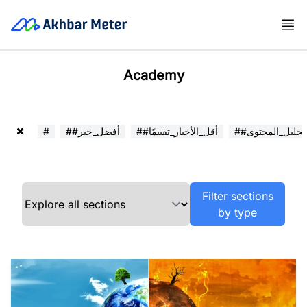
Academy
##تحليل_المحتوى
##أقل_الأخبار_تقييمًا
##أفضل_خبر
#
Filter sections
by type