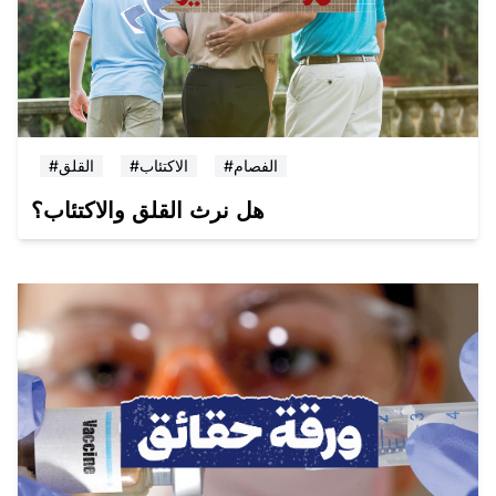
#الفصام
#الاكتئاب
#القلق
هل نرث القلق والاكتئاب؟