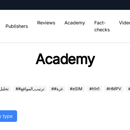
Reviews
Academy
Fact-
Vide
Publishers
checks
Academy
#HMPV
#h1n1
#eSIM
##غزة
##ترتيب_المواقع
##تحلي
y type