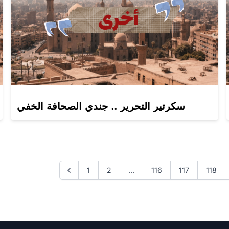
سكرتير التحرير .. جندي الصحافة الخفي
1
2
...
116
117
118