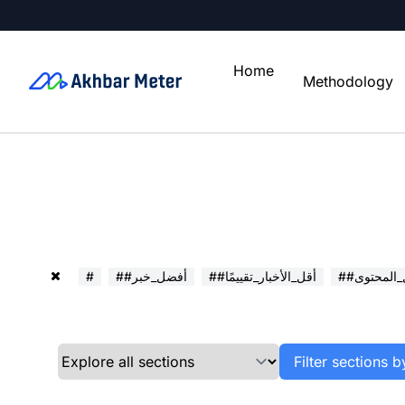
Home
Methodology
ل_المحتوى
##أقل_الأخبار_تقييمًا
##أفضل_خبر
#
Filter sections b