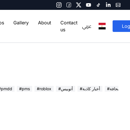
os
Gallery
About
Contact
عربي
Log
us
 في الصحافة
#أخبار كاذبة
#أتوبيس
#roblox
#pms
#pmdd