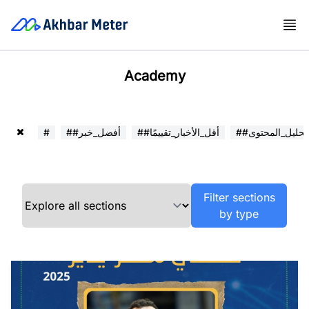
Academy
##تحليل_المحتوى
##أقل_الأخبار_تقييمًا
##أفضل_خبر
#
Filter sections
by type