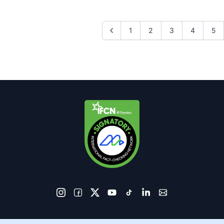
1
2
3
4
5
© 2026 AkhbarMeter. All Rights Reserved