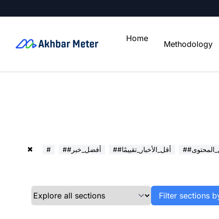
Home
Methodology
ل_المحتوى
##أقل_الأخبار_تقييمًا
##أفضل_خبر
#
Filter sections b