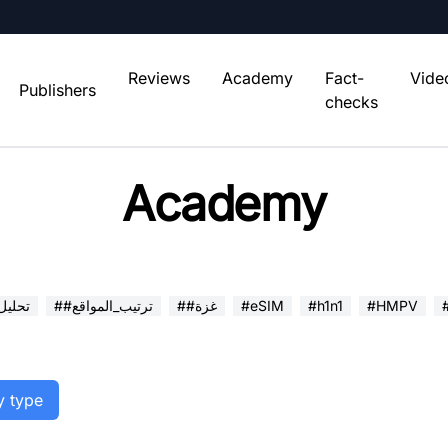
Reviews
Academy
Fact-
Vide
Publishers
checks
Academy
#HMPV
#h1n1
#eSIM
##غزة
##ترتيب_المواقع
##تحلي
y type