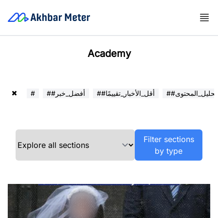
Academy
##تحليل_المحتوى
##أقل_الأخبار_تقييمًا
##أفضل_خبر
#
Filter sections
by type