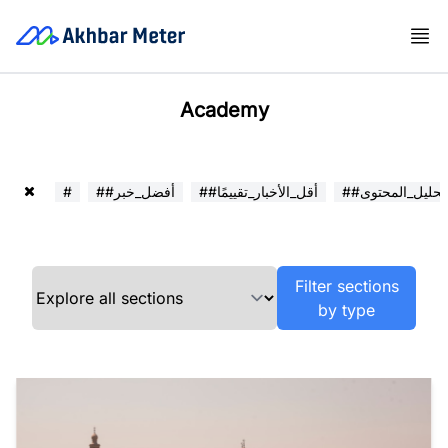
Academy
##تحليل_المحتوى
##أقل_الأخبار_تقييمًا
##أفضل_خبر
#
Filter sections
by type