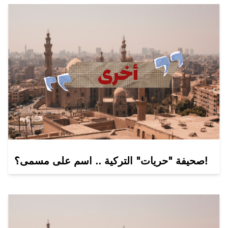
صحيفة "حريات" التركية .. اسم على مسمى؟َ!