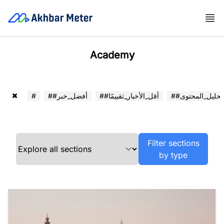
Academy
##تحليل_المحتوى
##أقل_الأخبار_تقييمًا
##أفضل_خبر
#
Filter sections
by type