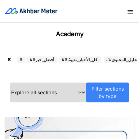
Academy
##تحليل_المحتوى
##أقل_الأخبار_تقييمًا
##أفضل_خبر
#
Filter sections
by type