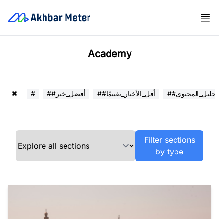
Academy
##تحليل_المحتوى
##أقل_الأخبار_تقييمًا
##أفضل_خبر
#
Filter sections
by type