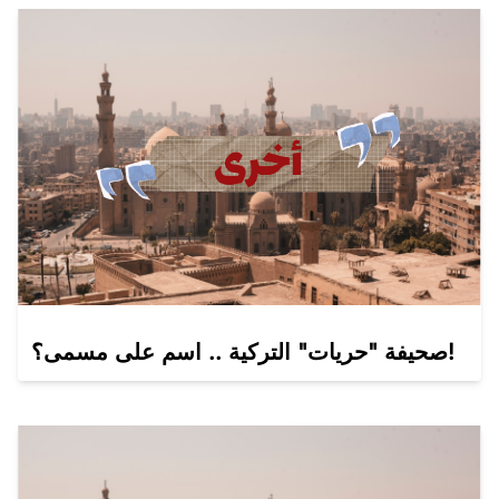
صحيفة "حريات" التركية .. اسم على مسمى؟َ!