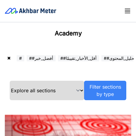
Academy
##تحليل_المحتوى
##أقل_الأخبار_تقييمًا
##أفضل_خبر
#
Filter sections
by type