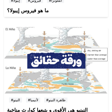
#انفلونزا
#فيروس
#إيبولا
ما هو فيروس إيبولا؟
#ظاهرة النينو
#لأنيميا
#النينو
النينيو هي الأقوى و يتبعها كوارث مناخية