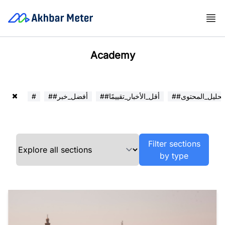
Academy
##تحليل_المحتوى
##أقل_الأخبار_تقييمًا
##أفضل_خبر
#
Filter sections
by type