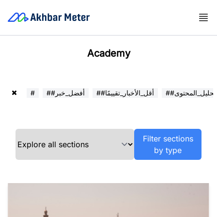
Academy
##تحليل_المحتوى
##أقل_الأخبار_تقييمًا
##أفضل_خبر
#
Filter sections
by type