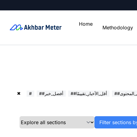
Home
Methodology
ل_المحتوى
##أقل_الأخبار_تقييمًا
##أفضل_خبر
#
Filter sections b