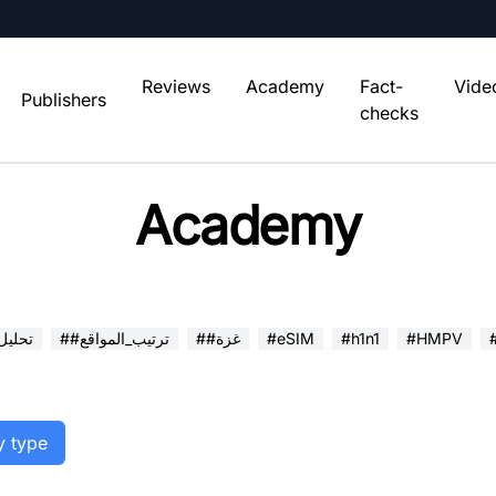
Reviews
Academy
Fact-
Vide
Publishers
checks
Academy
#HMPV
#h1n1
#eSIM
##غزة
##ترتيب_المواقع
##تحلي
y type