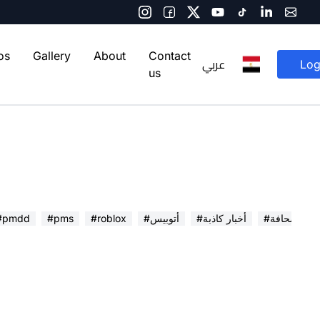
os
Gallery
About
Contact
عربي
Log
us
 في الصحافة
#أخبار كاذبة
#أتوبيس
#roblox
#pms
#pmdd