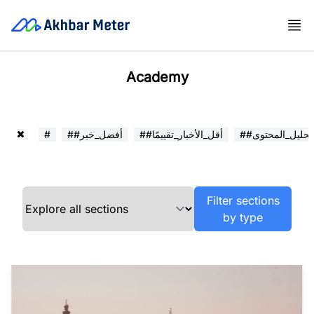
Academy
##تحليل_المحتوى
##أقل_الأخبار_تقييمًا
##أفضل_خبر
#
Filter sections
by type