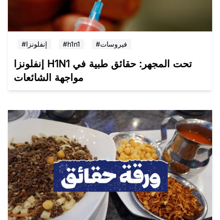
#فيروسات
#h1n1
#إنفلونزا
إنفلونزا H1N1 تحت المجهر: حقائق طبية في
مواجهة الشائعات