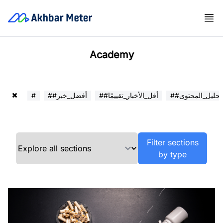
Academy
##تحليل_المحتوى
##أقل_الأخبار_تقييمًا
##أفضل_خبر
#
Filter sections
by type